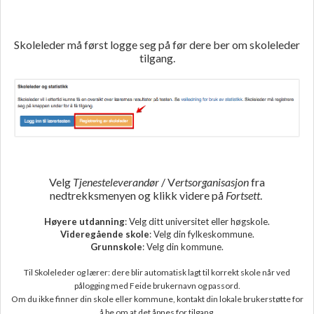
Skoleleder må først logge seg på før dere ber om skoleleder
tilgang.
Velg
Tjenesteleverandør
/ V
ertsorganisasjon
fra
nedtrekksmenyen og klikk videre på
Fortsett
.
Høyere
utdanning
: Velg ditt universitet eller høgskole.
Videregående
skole
: Velg din fylkeskommune.
Grunnskole
: Velg din kommune.
Til Skoleleder og lærer: dere blir automatisk lagt til korrekt skole når ved
pålogging med Feide brukernavn og passord.
Om du ikke finner din skole eller kommune, kontakt din lokale brukerstøtte for
å be om at det åpnes for tilgang.