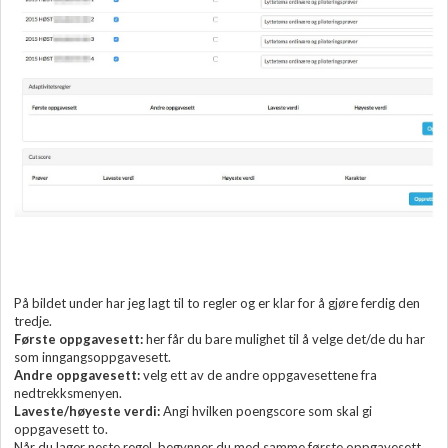
På bildet under har jeg lagt til to regler og er klar for å gjøre ferdig den
tredje.
Første oppgavesett:
her får du bare mulighet til å velge det/de du har
som inngangsoppgavesett.
Andre oppgavesett:
velg ett av de andre oppgavesettene fra
nedtrekksmenyen.
Laveste/høyeste verdi:
Angi hvilken poengscore som skal gi
oppgavesett to.
Når du lager neste regel, begynner du med samme første oppgavesett,