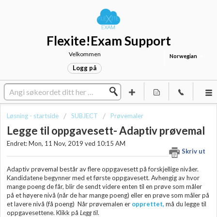
Flexite!Exam Support
Velkommen
Norwegian
Logg på
Løsning - startside
SUBJECT
Prøvemaler
Legge til oppgavesett- Adaptiv prøvemal
Endret: Mon, 11 Nov, 2019 ved 10:15 AM
Skriv ut
Adaptiv prøvemal består av flere oppgavesett på forskjellige nivåer.
Kandidatene begynner med et første oppgavesett. Avhengig av hvor
mange poeng de får, blir de sendt videre enten til en prøve som måler
på et høyere nivå (når de har mange poeng) eller en prøve som måler på
et lavere nivå (få poeng) Når prøvemalen er
opprettet,
må du legge til
oppgavesettene. Klikk på
Legg til
.