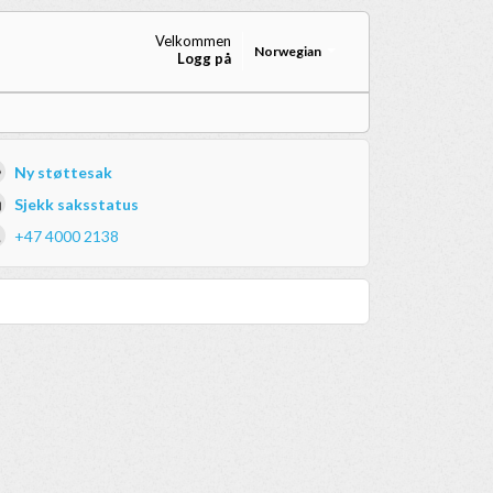
Velkommen
Norwegian
Logg på
Ny støttesak
Sjekk saksstatus
+47 4000 2138