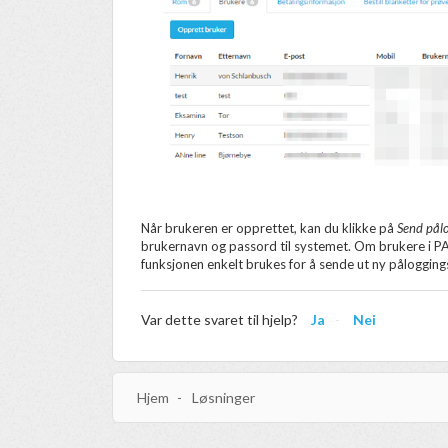
Når brukeren er opprettet, kan du klikke på
Send pål
brukernavn og passord til systemet. Om brukere i P
funksjonen enkelt brukes for å sende ut ny pålogging
Var dette svaret til hjelp?
Ja
Nei
Hjem
Løsninger