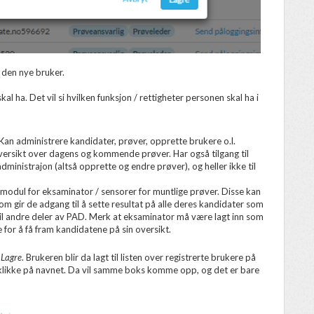
 den nye bruker.
al ha. Det vil si hvilken funksjon / rettigheter personen skal ha i
D. Kan administrere kandidater, prøver, opprette brukere o.l.
 oversikt over dagens og kommende prøver. Har også tilgang til
dministrajon (altså opprette og endre prøver), og heller ikke til
 modul for eksaminator / sensorer for muntlige prøver. Disse kan
som gir de adgang til å sette resultat på alle deres kandidater som
 til andre deler av PAD. Merk at eksaminator må være lagt inn som
 for å få fram kandidatene på sin oversikt.
g
Lagre
. Brukeren blir da lagt til listen over registrerte brukere på
klikke på navnet. Da vil samme boks komme opp, og det er bare