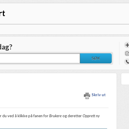
rt
dag?
SØK
Skriv ut
 du ved å klikke på fanen for
Brukere
og deretter
Opprett ny