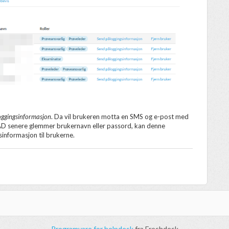
oggingsinformasjon
. Da vil brukeren motta en SMS og e-post med
AD senere glemmer brukernavn eller passord, kan denne
sinformasjon til brukerne.
Programvare for helpdesk
fra Freshdesk