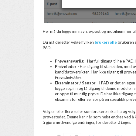
Her må du legge inn navn, e-post og mobilnummer til
Du må deretter velge hvilken
brukerrolle
brukeren sk
PAD.
Prøveansvarlig
- Har full tilgang til hele PA
Prøveleder
- Har tilgang til startsiden, med
kandidatoversikten. Har ikke tilgang til prøvea
Prøvested-siden.
Eksaminator / Sensor
- I PAD er det en egen
logge seg inn og få tilgang til denne modulen 
er oppe til muntlig prøve. De har ikke tilgang
eksaminator eller sensor på en spesifikk prøve
Velg en eller flere roller som brukeren skal ha og vel
prøvestedet. Denne kan når som helst endres ved å 
å gjøre nødvendige endringer, for deretter å
Lagre
.